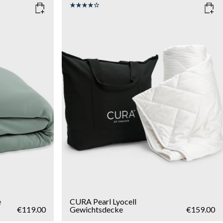
SIZE
150x210
135x200
WEIGHT
6kg
8kg
10kg
Add to cart
e
CURA Pearl Lyocell
€119.00
Gewichtsdecke
€159.00