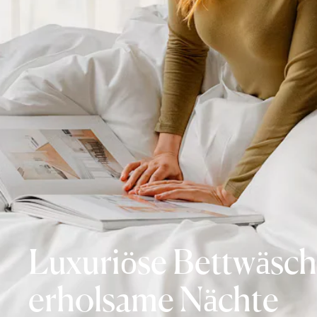
Luxuriöse Bettwäsch
erholsame Nächte