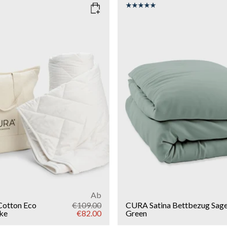
COLOR
: SAGE GREEN
150x210
SIZE
150x210
135x200
g
9kg
11kg
13kg
Add to cart
Add to cart
Ab
Cotton Eco
€109.00
CURA Satina Bettbezug
Sag
ke
€82.00
Green