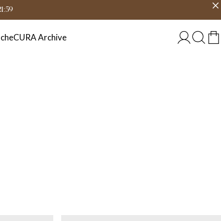
eit
Land wählen
DEUTSCHLAND
21:59
che
CURA Archive