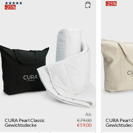
-25%
-25%
COLOR
: WHITE
SIZE
135x200
SIZE
WEIGHT
150x210
135x200
5kg
7k
15kg
WEIGHT
3kg
5kg
7kg
9kg
11kg
13kg
15kg
Add to cart
Ab
CURA Pearl Classic
€79.00
CURA Pearl 
Gewichtsdecke
€59.00
Gewichtsdec