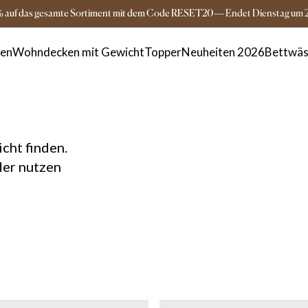
Versandkostenfrei ab 149€
3-5 Tage Lieferz
% auf das gesamte Sortiment mit dem Code RESET20
—
Endet
Dienstag
um
ken
Wohndecken mit Gewicht
Topper
Neuheiten 2026
Bettwäs
cht finden.
der nutzen