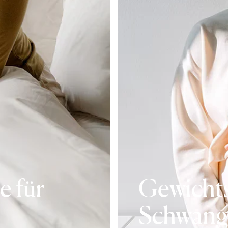
e für
Gewicht
Schwang