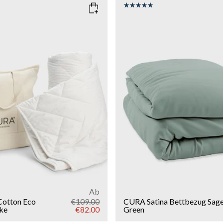
COLOR
: SAGE GREEN
150x210
SIZE
150x210
135x200
g
9kg
11kg
13kg
Add to cart
Add to cart
Ab
Cotton Eco
€109.00
CURA Satina Bettbezug
Sag
ke
€82.00
Green