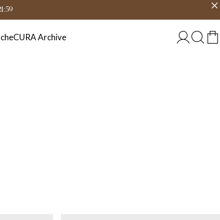
eit
Land wählen
DEUTSCHLAND
21:59
che
CURA Archive