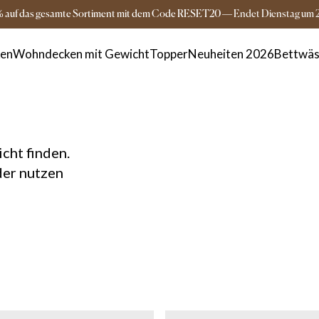
Versandkostenfrei ab 149€
3-5 Tage Lieferz
% auf das gesamte Sortiment mit dem Code RESET20
—
Endet
Dienstag
um
ken
Wohndecken mit Gewicht
Topper
Neuheiten 2026
Bettwäs
cht finden.
der nutzen