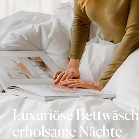
Luxuriöse Bettwäsch
erholsame Nächte