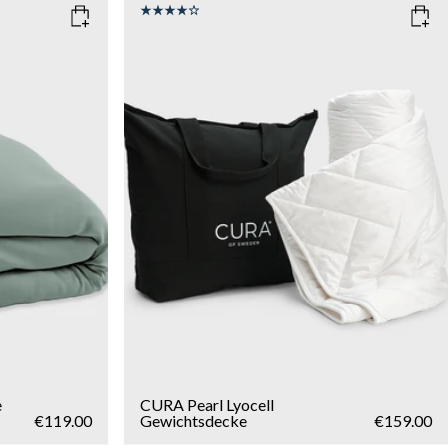
SIZE
150x210
135x200
WEIGHT
6kg
8kg
10kg
Add to cart
e
CURA Pearl Lyocell
€119.00
Gewichtsdecke
€159.00