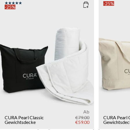
-25%
-25%
COLOR
: WHITE
SIZE
135x200
SIZE
WEIGHT
150x210
135x200
5kg
7k
15kg
WEIGHT
3kg
5kg
7kg
9kg
11kg
13kg
15kg
Add to cart
Ab
CURA Pearl Classic
€79.00
CURA Pearl 
Gewichtsdecke
€59.00
Gewichtsdec