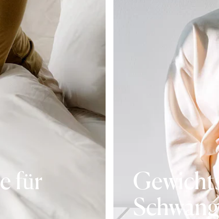
e für
Gewicht
Schwang