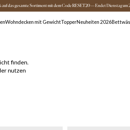
Versandkostenfrei ab 149€
3-5 Tage Lieferz
% auf das gesamte Sortiment mit dem Code RESET20
—
Endet
Dienstag
um
ken
Wohndecken mit Gewicht
Topper
Neuheiten 2026
Bettwäs
cht finden.
der nutzen