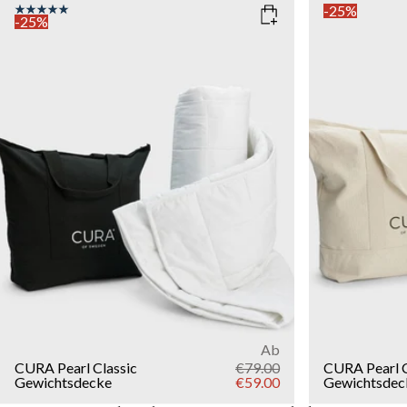
-25%
-25%
COLOR
: WHITE
SIZE
135x200
SIZE
WEIGHT
150x210
135x200
5kg
7k
15kg
WEIGHT
3kg
5kg
7kg
9kg
11kg
13kg
15kg
Add to cart
Ab
CURA Pearl Classic
€79.00
CURA Pearl 
Gewichtsdecke
€59.00
Gewichtsdec