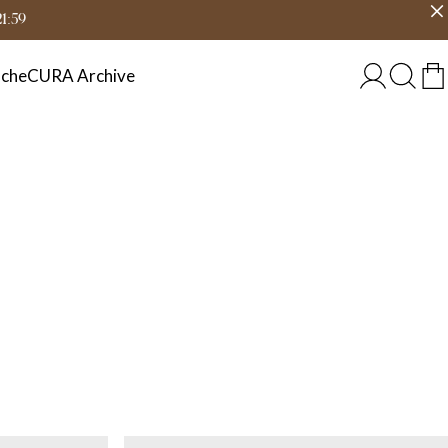
eit
Land wählen
DEUTSCHLAND
21:59
che
CURA Archive