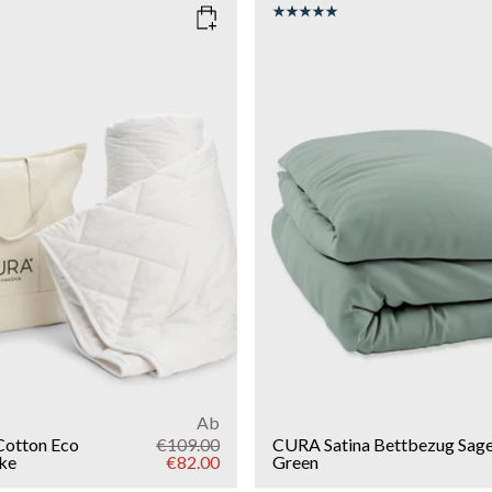
COLOR
: SAGE GREEN
150x210
SIZE
150x210
135x200
g
9kg
11kg
13kg
Add to cart
Add to cart
Ab
Cotton Eco
€109.00
CURA Satina Bettbezug
Sag
ke
€82.00
Green