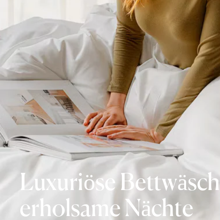
Luxuriöse Bettwäsch
erholsame Nächte