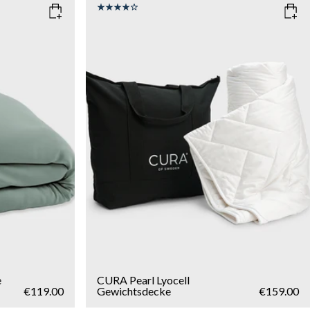
SIZE
150x210
135x200
WEIGHT
6kg
8kg
10kg
Add to cart
e
CURA Pearl Lyocell
€119.00
Gewichtsdecke
€159.00