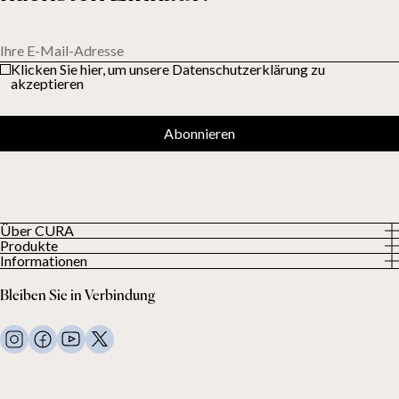
Ihre E-Mail-Adresse
Klicken Sie hier, um unsere Datenschutzerklärung zu
akzeptieren
Abonnieren
Über CURA
Produkte
Über uns
Informationen
Alle Produkte
Unsere Kunden
Datenschutzerklärung
Gewichtsdecken
Bleiben Sie in Verbindung
Allgemeine Geschäftsbedingungen
Wohndecken
FAQ
Bettwäsche
Kontaktiere uns
Kissen und mehr
Rückgabeanfrage
Daunenbettdecken
Kauf widerrufen
Kinder