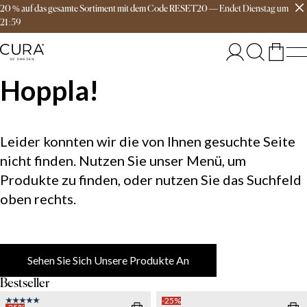
20 % auf das gesamte Sortiment mit dem Code RESET20
—
Endet
Dienstag
um
Versandkostenfrei ab 149€
21:59
Hoppla!
Leider konnten wir die von Ihnen gesuchte Seite
nicht finden. Nutzen Sie unser Menü, um
Produkte zu finden, oder nutzen Sie das Suchfeld
oben rechts.
Sehen Sie Sich Unsere Produkte An
Bestseller
-25%