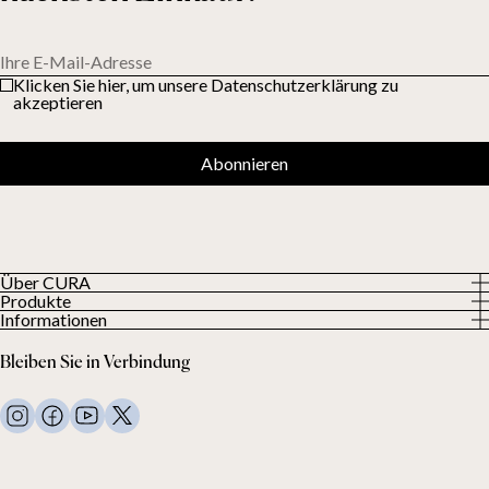
Ihre E-Mail-Adresse
Klicken Sie hier, um unsere Datenschutzerklärung zu
akzeptieren
Abonnieren
Über CURA
Produkte
Über uns
Informationen
Alle Produkte
Unsere Kunden
Datenschutzerklärung
Gewichtsdecken
Bleiben Sie in Verbindung
Allgemeine Geschäftsbedingungen
Wohndecken
FAQ
Bettwäsche
Kontaktiere uns
Kissen und mehr
Rückgabeanfrage
Daunenbettdecken
Kauf widerrufen
Kinder