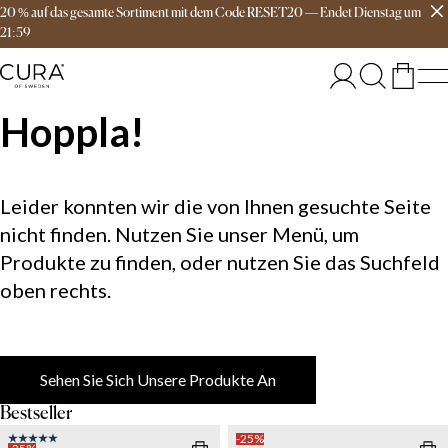
20 % auf das gesamte Sortiment mit dem Code RESET20
—
Endet
Dienstag
um
Versandkostenfrei ab 149€
21:59
Hoppla!
Leider konnten wir die von Ihnen gesuchte Seite
nicht finden. Nutzen Sie unser Menü, um
Produkte zu finden, oder nutzen Sie das Suchfeld
oben rechts.
Sehen Sie Sich Unsere Produkte An
Bestseller
-25%