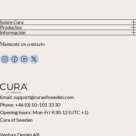
Sobre Cura
Productos
Sobre nosotros
Información
Todos los productos
Nuestros clientes
Política de privacidad
Edredones con peso
Mantente en contacto
Términos y condiciones
Mantas con peso
FAQ
Ropa de cama
Contacto
Almohadas y más
Solicitud de devolución
Edredones de plumón
Cancela tu compra
Niños
Cubrecolchones
Tarjeta regalo
Email:
support@curaofsweden.com
Phone:
+46 (0) 10–101 33 30
Opening hours:
Mon-Fri 9:30-12 (UTC +1)
Cura of Sweden
Venture Design AB