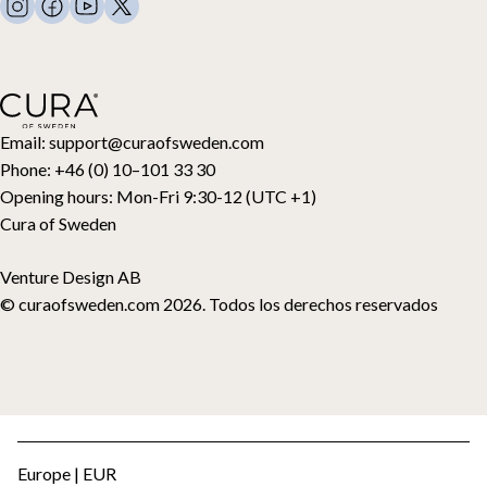
Contacto
Almohadas y más
Solicitud de devolución
Edredones de plumón
Cancela tu compra
Niños
Cubrecolchones
Tarjeta regalo
Email:
support@curaofsweden.com
Phone:
+46 (0) 10–101 33 30
Opening hours:
Mon-Fri 9:30-12 (UTC +1)
Cura of Sweden
Venture Design AB
© curaofsweden.com 2026. Todos los derechos reservados
Europe | EUR