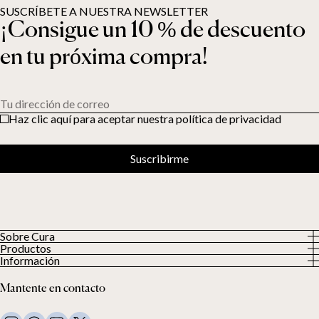
SUSCRÍBETE A NUESTRA NEWSLETTER
¡Consigue un 10 % de descuento
en tu próxima compra!
Tu dirección de correo
Haz clic aquí para aceptar nuestra política de privacidad
Suscribirme
Sobre Cura
Productos
Sobre nosotros
Información
Todos los productos
Nuestros clientes
Política de privacidad
Edredones con peso
Mantente en contacto
Términos y condiciones
Mantas con peso
FAQ
Ropa de cama