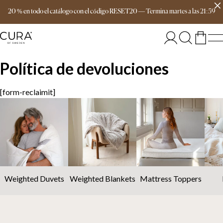
Envío gratis a partir de 149 €
20 % en todo el catálogo con el código RESET20
—
Termina
martes
a las
21:59
Política de devoluciones
[form-reclaimit]
Weighted Duvets
Weighted Blankets
Mattress Toppers