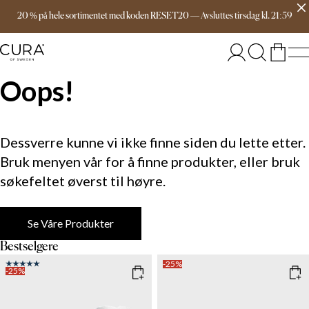
Gratis frakt over 1599 kr
20 % på hele sortimentet med koden RESET20
—
Avsluttes
tirsdag
kl.
21:59
Oops!
Dessverre kunne vi ikke finne siden du lette etter.
Bruk menyen vår for å finne produkter, eller bruk
søkefeltet øverst til høyre.
Se Våre Produkter
Bestselgere
-25%
-25%