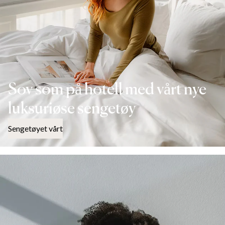
Sov som på hotell med vårt nye
luksuriøse sengetøy
Sengetøyet vårt