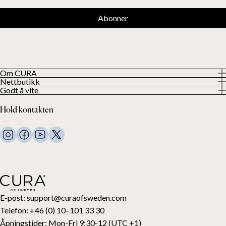
Abonner
Om CURA
Nettbutikk
Om oss
Godt å vite
Alle våre produkter
Våre kunder
Personvern
Vektdyner
Hold kontakten
Vilkår og betingelser
Vekttepper
FAQ
Sengetøy
Kontakt oss
Puter og annet
Kontakt og retur
Dundyner
Angre kjøpet ditt
Barn
Overmadrasser
Gavekort
E-post:
support@curaofsweden.com
Telefon:
+46 (0) 10–101 33 30
Åpningstider:
Mon-Fri 9:30-12 (UTC +1)