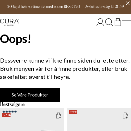
Gratis frakt over 1599 kr
20 % på hele sortimentet med koden RESET20
—
Avsluttes
tirsdag
kl.
21:59
Oops!
Dessverre kunne vi ikke finne siden du lette etter.
Bruk menyen vår for å finne produkter, eller bruk
søkefeltet øverst til høyre.
Se Våre Produkter
Bestselgere
-25%
-25%