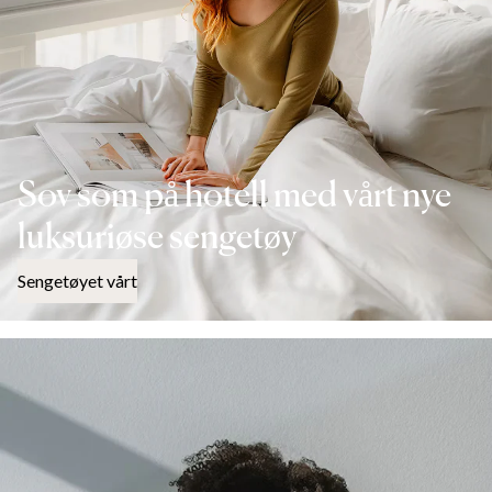
Sov som på hotell med vårt nye
luksuriøse sengetøy
Sengetøyet vårt