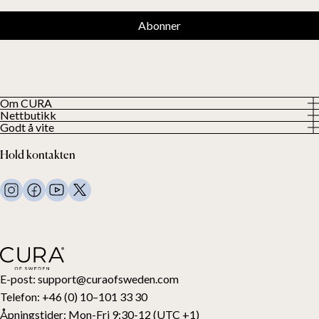
Abonner
Om CURA
Nettbutikk
Om oss
Godt å vite
Alle våre produkter
Våre kunder
Personvern
Vektdyner
Hold kontakten
Vilkår og betingelser
Vekttepper
FAQ
Sengetøy
Kontakt oss
Puter og annet
Kontakt og retur
Dundyner
Angre kjøpet ditt
Barn
Overmadrasser
Gavekort
E-post:
support@curaofsweden.com
Telefon:
+46 (0) 10–101 33 30
Åpningstider:
Mon-Fri 9:30-12 (UTC +1)